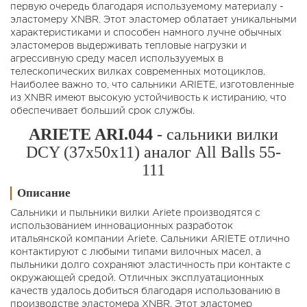
первую очередь благодаря используемому материалу -
эластомеру XNBR. Этот эластомер облатает уникальными
характеристиками и способен намного лучне обычных
эластомеров выдерживать тепловые нагрузки и
агрессивную среду масел использууемых в
телескопических вилках современных мотоциклов.
Наиболее важно то, что сальники ARIETE, изготовленные
из XNBR имеют высокую устойчивость к истиранию, что
обеспечивает больший срок службы.
ARIETE ARI.044
- cальники вилки
DCY (37x50x11) аналог All Balls 55-
111
Описание
Сальники и пыльники вилки Ariete производятся с
использованием инновационных разработок
итальянской компании Ariete. Сальники ARIETE отлично
контактируют с любыми типами вилочных масел, а
пыльники долго сохраняют эластичность при контакте с
окружающей средой. Отличных эксплуатационных
качеств удалось добиться благодаря использованию в
производстве эластомера XNBR. Этот эластомер