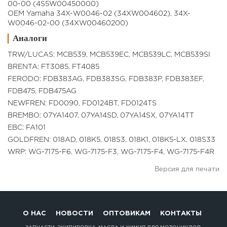
00-00 (4S5W00450000)
OEM Yamaha 34X-W0046-02 (34XW004602), 34X-
W0046-02-00 (34XW00460200)
Аналоги
TRW/LUCAS: MCB539, MCB539EC, MCB539LC, MCB539SI
BRENTA: FT3085, FT4085
FERODO: FDB383AG, FDB383SG, FDB383P, FDB383EF,
FDB475, FDB475AG
NEWFREN: FD0090, FD0124BT, FD0124TS
BREMBO: 07YA1407, 07YA14SD, 07YA14SX, 07YA14TT
EBC: FA101
GOLDFREN: 018AD, 018K5, 018S3, 018K1, 018K5-LX, 018S33
WRP: WG-7175-F6, WG-7175-F3, WG-7175-F4, WG-7175-F4R
Версия для печати
О НАС
НОВОСТИ
ОПТОВИКАМ
КОНТАКТЫ