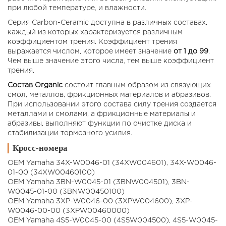
при любой температуре, и влажности.
Серия Carbon-Ceramic доступна в различных составах,
каждый из которых характеризуется различным
коэффициентом трения. Коэффициент трения
выражается числом, которое имеет значение
от 1 до 99
.
Чем выше значение этого числа, тем выше коэффициент
трения.
Состав Organic
состоит главным образом из связующих
смол, металлов, фрикционных материалов и абразивов.
При использовании этого состава силу трения создается
металлами и смолами, а фрикционные материалы и
абразивы, выполняют функции по очистке диска и
стабилизации тормозного усилия.
Кросс-номера
OEM Yamaha 34X-W0046-01 (34XW004601), 34X-W0046-
01-00 (34XW00460100)
OEM Yamaha 3BN-W0045-01 (3BNW004501), 3BN-
W0045-01-00 (3BNW00450100)
OEM Yamaha 3XP-W0046-00 (3XPW004600), 3XP-
W0046-00-00 (3XPW00460000)
OEM Yamaha 4S5-W0045-00 (4S5W004500), 4S5-W0045-