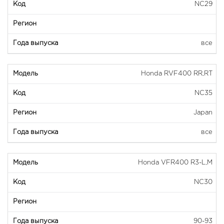
NC29
все
Honda RVF400 RR,RT
NC35
Japan
все
Honda VFR400 R3-L,M
NC30
90-93