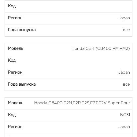
Japan
все
Honda CB-1 (CB400 FM,FM2)
Japan
все
Honda CB400 F2N,F2R,F2S,F2T,F2V Super Four
NC31
Japan