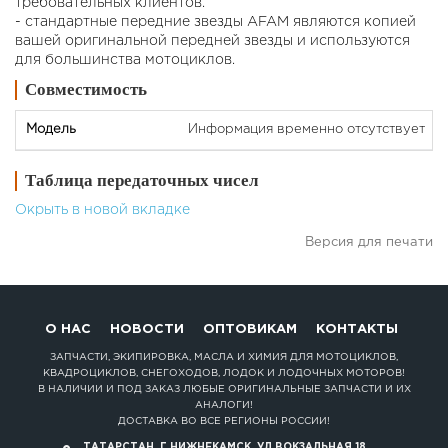
требовательных клиентов.
- стандартные передние звезды AFAM являются копией
вашей оригинальной передней звезды и используются
для большинства мотоциклов.
Совместимость
Информация временно отсутствует
Таблица передаточных чисел
Окрыть в новой вкладке
Версия для печати
О НАС
НОВОСТИ
ОПТОВИКАМ
КОНТАКТЫ
ЗАПЧАСТИ, ЭКИПИРОВКА, МАСЛА И ХИМИЯ ДЛЯ МОТОЦИКЛОВ,
КВАДРОЦИКЛОВ, СНЕГОХОДОВ, ЛОДОК И ЛОДОЧНЫХ МОТОРОВ!
В НАЛИЧИИ И ПОД ЗАКАЗ ЛЮБЫЕ ОРИГИНАЛЬНЫЕ ЗАПЧАСТИ И ИХ
АНАЛОГИ!
ДОСТАВКА ВО ВСЕ РЕГИОНЫ РОССИИ!
ТАТАРСТАН, Г.НИЖНЕКАМСК, УЛ.ВОКЗАЛЬНАЯ 18