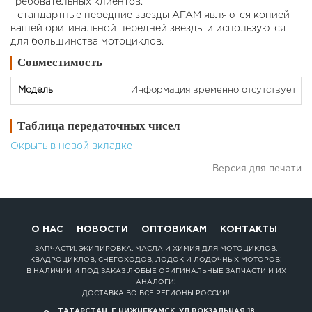
требовательных клиентов.
- стандартные передние звезды AFAM являются копией
вашей оригинальной передней звезды и используются
для большинства мотоциклов.
Совместимость
Информация временно отсутствует
Таблица передаточных чисел
Окрыть в новой вкладке
Версия для печати
О НАС
НОВОСТИ
ОПТОВИКАМ
КОНТАКТЫ
ЗАПЧАСТИ, ЭКИПИРОВКА, МАСЛА И ХИМИЯ ДЛЯ МОТОЦИКЛОВ,
КВАДРОЦИКЛОВ, СНЕГОХОДОВ, ЛОДОК И ЛОДОЧНЫХ МОТОРОВ!
В НАЛИЧИИ И ПОД ЗАКАЗ ЛЮБЫЕ ОРИГИНАЛЬНЫЕ ЗАПЧАСТИ И ИХ
АНАЛОГИ!
ДОСТАВКА ВО ВСЕ РЕГИОНЫ РОССИИ!
ТАТАРСТАН, Г.НИЖНЕКАМСК, УЛ.ВОКЗАЛЬНАЯ 18