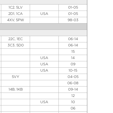
1C2, 5LV
01-05
2D1, 1CA
USA
01-05
4XV, 5PW
98-03
22C, 1EC
06-14
3C3, 5D0
06-14
15
USA
14
USA
09
USA
10-15
5VY
04-05
06-08
14B, 1KB
09-14
12
USA
10
06