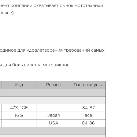
имент компании охватывает рынок мототехники,
рочее).
бходимое для удовлетворения требований самых
я для большинства мотоциклов.
Код
Регион
Года выпуска
47X, 1GE
84-87
1GG
Japan
все
USA
84-86