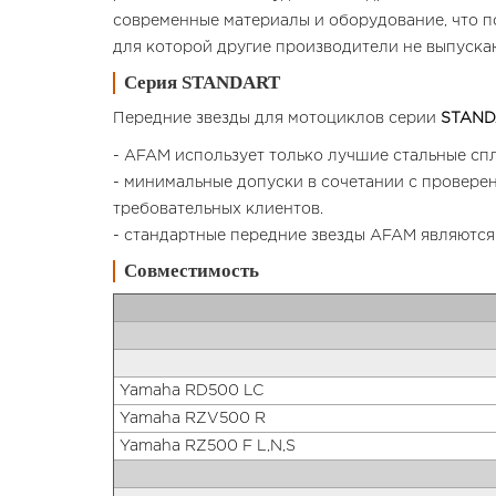
современные материалы и оборудование, что п
для которой другие производители не выпускаю
Серия STANDART
Передние звезды для мотоциклов cерии
STAND
- AFAM использует только лучшие стальные спл
- минимальные допуски в сочетании с провере
требовательных клиентов.
- стандартные передние звезды AFAM являются
Совместимость
Yamaha RD500 LC
Yamaha RZV500 R
Yamaha RZ500 F L,N,S