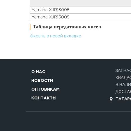
Yamaha XJR13005
Yamaha XJR13005
Таблица передаточных чисел
Окрыть в новой вкладке
ЗАПЧАС
О НАС
КВАДР
НОВОСТИ
В НАЛИ
ОПТОВИКАМ
ДОСТАВ
КОНТАКТЫ
ТАТАРС