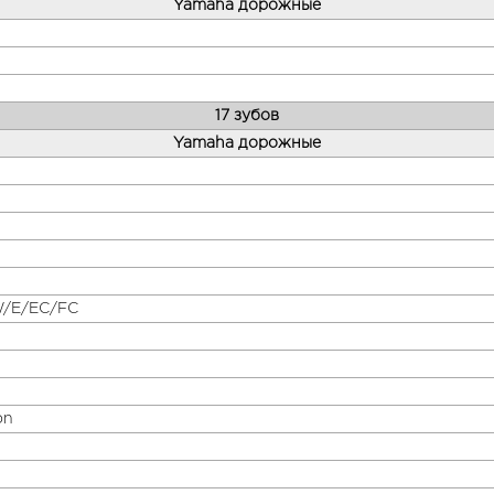
Yamaha дорожные
17 зубов
Yamaha дорожные
W/E/EC/FC
on