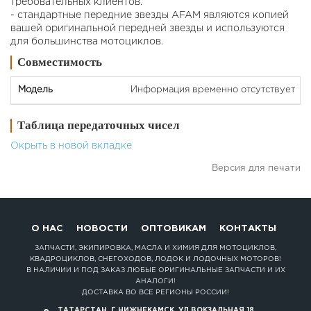
требовательных клиентов.
- стандартные передние звезды AFAM являются копией
вашей оригинальной передней звезды и используются
для большинства мотоциклов.
Совместимость
Информация временно отсутствует
Таблица передаточных чисел
Окрыть в новой вкладке
Версия для печати
О НАС
НОВОСТИ
ОПТОВИКАМ
КОНТАКТЫ
ЗАПЧАСТИ, ЭКИПИРОВКА, МАСЛА И ХИМИЯ ДЛЯ МОТОЦИКЛОВ,
КВАДРОЦИКЛОВ, СНЕГОХОДОВ, ЛОДОК И ЛОДОЧНЫХ МОТОРОВ!
В НАЛИЧИИ И ПОД ЗАКАЗ ЛЮБЫЕ ОРИГИНАЛЬНЫЕ ЗАПЧАСТИ И ИХ
АНАЛОГИ!
ДОСТАВКА ВО ВСЕ РЕГИОНЫ РОССИИ!
ТАТАРСТАН, Г.НИЖНЕКАМСК, УЛ.ВОКЗАЛЬНАЯ 18