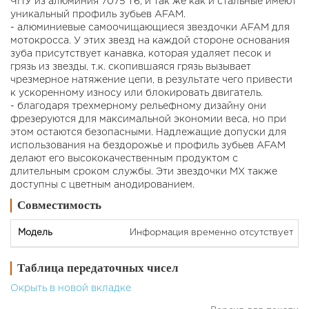
ЧПУ из алюминия 7075 T6, и так же как и стальные имеют
уникальный профиль зубьев AFAM.
- алюминиевые самоочищающиеся звездочки AFAM для
мотокросса. У этих звезд на каждой стороне основания
зуба присутствует канавка, которая удаляет песок и
грязь из звезды, т.к. скопившаяся грязь вызывает
чрезмерное натяжение цепи, в результате чего привести
к ускоренному износу или блокировать двигатель.
- благодаря трехмерному рельефному дизайну они
фрезеруются для максимальной экономии веса, но при
этом остаются безопасными. Надлежащие допуски для
использования на бездорожье и профиль зубьев AFAM
делают его высококачественным продуктом с
длительным сроком службы. Эти звездочки MX также
доступны с цветным анодированием.
Совместимость
Информация временно отсутствует
Таблица передаточных чисел
Окрыть в новой вкладке