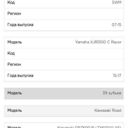
5WM
07-15
Yamaha XJR1300 C Racer
15-17
39 зубьев
Kawasaki Road