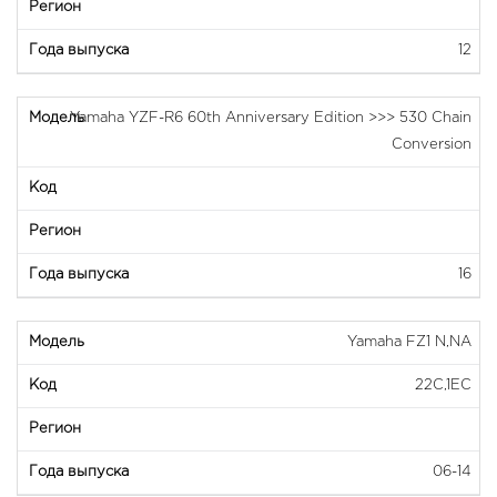
12
Yamaha YZF-R6 60th Anniversary Edition >>> 530 Chain
Conversion
16
Yamaha FZ1 N,NA
22C,1EC
06-14