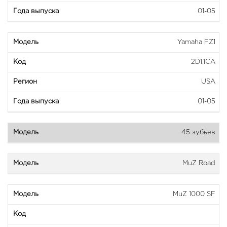
01-05
Yamaha FZ1
2D1,1CA
USA
01-05
45 зубьев
MuZ Road
MuZ 1000 SF