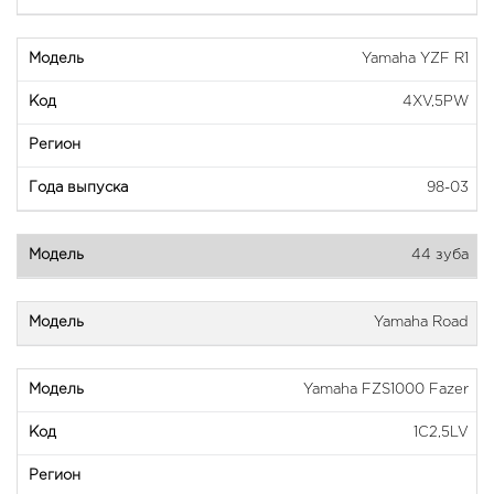
Yamaha YZF R1
4XV,5PW
98-03
44 зуба
Yamaha Road
Yamaha FZS1000 Fazer
1C2,5LV