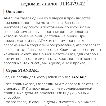
ведомая аналог JTR479.42
Описание
AFAM считается одним из лидеров в производстве
приводных звезд для мототехники. Благодаря
многолетнему опыту и постоянным поиском новых
решений компании удается внедрять технологии,
которые ранее не были доступны на рынке. При
производстве звезд AFAM используются только
современные материалы и оборудование, что позволяет
сохранить стабильное качество. Кроме того ассортимент
компании охватывает рынок мототехники, для которой
другие производители не выпускают звезды в полном
ассортименте (Ducati, MV Agusta, KTM и прочее).
Серия STANDART
Задние звезды для мотоциклов cерии
STANDART:
- все стальные задние звезды AFAM обрабатываются на
станках с ЧПУ и производятся из нормализованной
стали C45 с зубьями, закаленными индукционным
способом.
- более твердый слой на зубьях значительно снижает