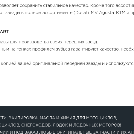
озволяет сохранить стабильное качество. Кроме того ассорт
т звезды в полном ассортименте (Ducati, MV Agusta, KTM и п
ART:
авы для производства своих передних звезд.
нным на гонках профилем зубьев гарантируют качество, нео
 копией вашей оригинальной передней звезды и используютс
ТИ, ЭКИПИРОВКА, МАСЛА И ХИМИЯ ДЛЯ МОТОЦИКЛОВ,
ОЦИКЛОВ, СНЕГОХОДОВ, ЛОДОК И ЛОДОЧНЫХ МОТОРОВ!
ЧИИ И ПОД ЗАКАЗ ЛЮБЫЕ ОРИГИНАЛЬНЫЕ ЗАПЧАСТИ И ИХ АН