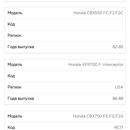
Honda CBX550 FC,F2,F2C
82-85
Honda VFR700 F Interceptor
USA
86-88
Honda CBX750 FE,FG,F2G
RC17