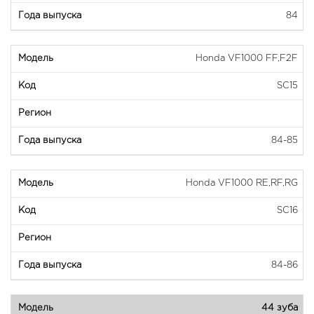
84
Honda VF1000 FF,F2F
SC15
84-85
Honda VF1000 RE,RF,RG
SC16
84-86
44 зуба