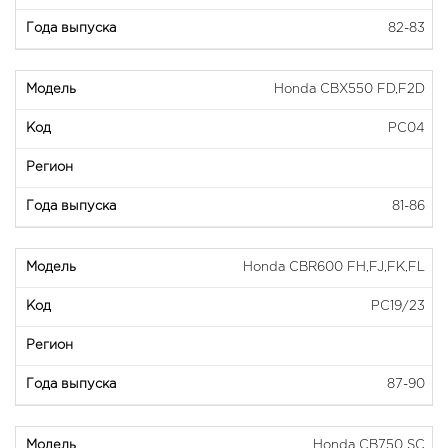
82-83
Honda CBX550 FD,F2D
PC04
81-86
Honda CBR600 FH,FJ,FK,FL
PC19/23
87-90
Honda CB750 SC