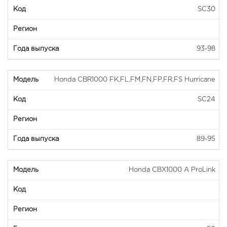
SC30
93-98
Honda CBR1000 FK,FL,FM,FN,FP,FR,FS Hurricane
SC24
89-95
Honda CBX1000 A ProLink