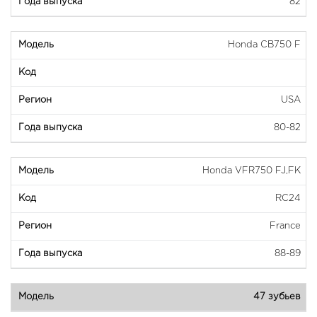
82
Honda CB750 F
USA
80-82
Honda VFR750 FJ,FK
RC24
France
88-89
47 зубьев