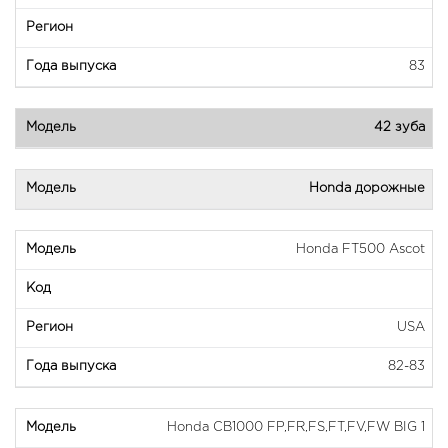
83
42 зуба
Honda дорожные
Honda FT500 Ascot
USA
82-83
Honda CB1000 FP,FR,FS,FT,FV,FW BIG 1