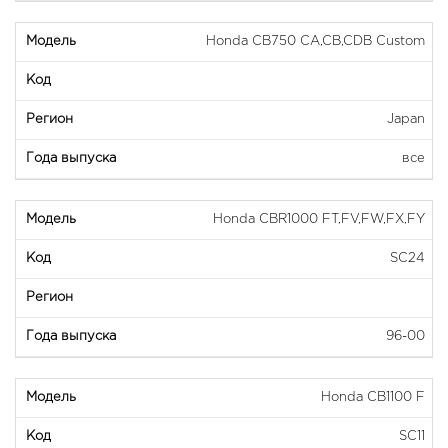
Honda CB750 CA,CB,CDB Custom
Japan
все
Honda CBR1000 FT,FV,FW,FX,FY
SC24
96-00
Honda CB1100 F
SC11