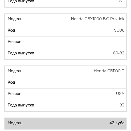
80
Honda CBX1000 B,C ProLink
SC06
80-82
Honda CB1100 F
USA
83
43 зуба