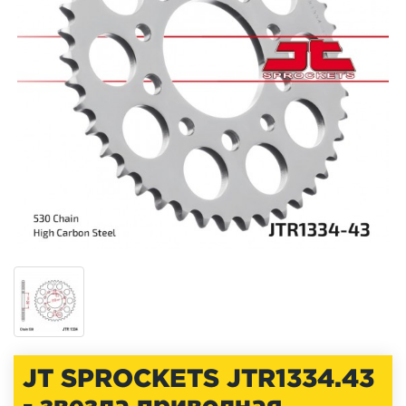
JT SPROCKETS JTR1334.43
- звезда приводная