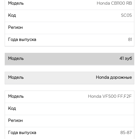
Honda CB1100 RB
SC05
81
41 зуб
Honda дорожные
Honda VF500 FF,F2F
85-87