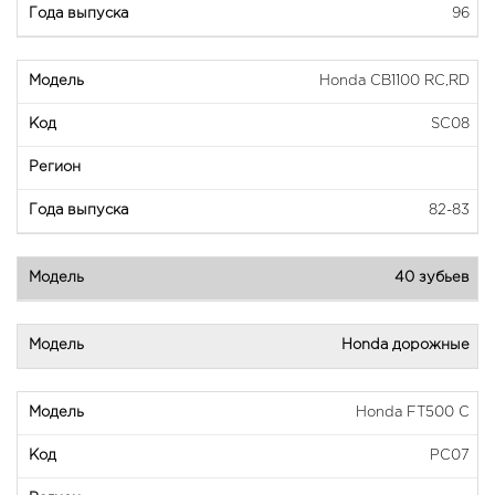
96
Honda CB1100 RC,RD
SC08
82-83
40 зубьев
Honda дорожные
Honda FT500 C
PC07