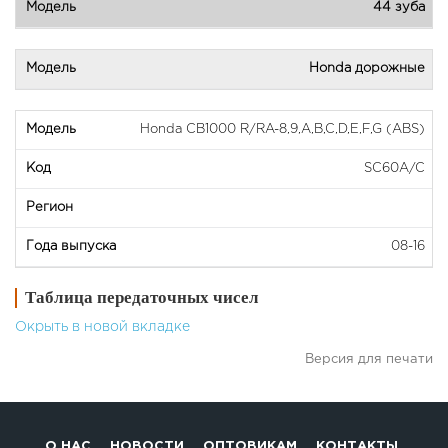
44 зуба
Honda дорожные
Honda CB1000 R/RA-8,9,A,B,C,D,E,F,G (ABS)
SC60A/C
08-16
Таблица передаточных чисел
Окрыть в новой вкладке
Версия для печати
О НАС
НОВОСТИ
ОПТОВИКАМ
КОНТАКТЫ