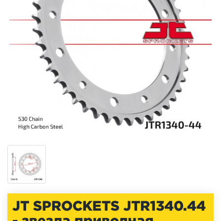
JT SPROCKETS JTR1340.44
- звезда приводная