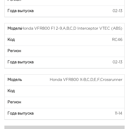
02-13
Honda VFR800 F1 2-9,A,B,C,D Interceptor VTEC (ABS)
RC46
02-13
Honda VFR800 X-B,C,D,E,F,Crossrunner
11-14