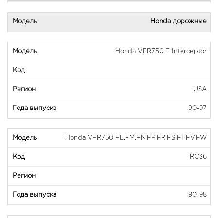
Honda дорожные
Honda VFR750 F Interceptor
USA
90-97
Honda VFR750 FL,FM,FN,FP,FR,FS,FT,FV,FW
RC36
90-98