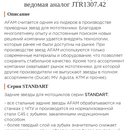
ведомая аналог JTR1307.42
Описание
AFAM считается одним из лидеров в производстве
приводных звезд для мототехники. Благодаря
многолетнему опыту и постоянным поиском новых
решений компании удается внедрять технологии,
которые ранее не были доступны на рынке. При
производстве звезд AFAM используются только
современные материалы и оборудование, что позволяет
сохранить стабильное качество. Кроме того ассортимент
компании охватывает рынок мототехники, для которой
другие производители не выпускают звезды в полном
ассортименте (Ducati, MV Agusta, KTM и прочее).
Серия STANDART
Задние звезды для мотоциклов cерии
STANDART:
- все стальные задние звезды AFAM обрабатываются на
станках с ЧПУ и производятся из нормализованной
стали C45 с зубьями, закаленными индукционным
способом.
- более твердый слой на зубьях значительно снижает